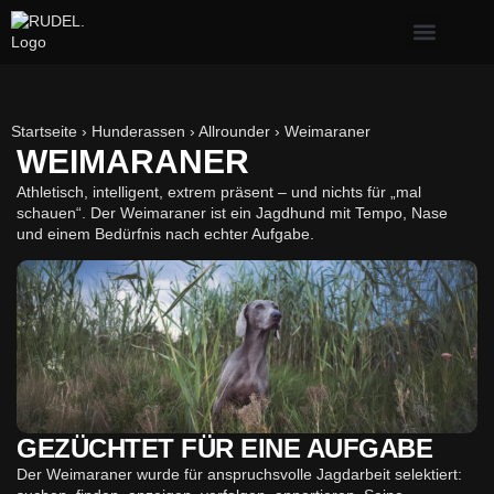
Erste Hilfe & Gesundh
Alltagsprobleme mit Hund
Welpe & neuer Hund
Startseite
›
Hunderassen
›
Allrounder
›
Weimaraner
WEIMARANER
Athletisch, intelligent, extrem präsent – und nichts für „mal
schauen“. Der Weimaraner ist ein Jagdhund mit Tempo, Nase
und einem Bedürfnis nach echter Aufgabe.
GEZÜCHTET FÜR EINE AUFGABE
Der Weimaraner wurde für anspruchsvolle Jagdarbeit selektiert: