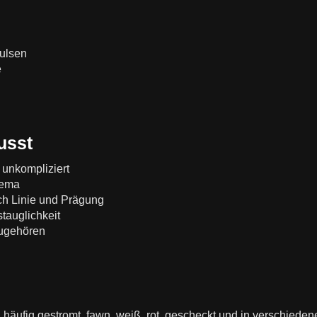
ulsen
e
usst
r unkompliziert
hema
ch Linie und Prägung
stauglichkeit
zugehören
 häufig gestromt, fawn, weiß, rot, gescheckt und in verschiede