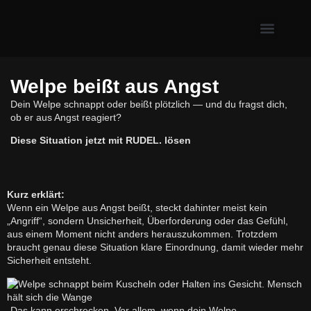
Erste Hilfe & Gesundh
Alltagsprobleme mit Hund
Welpe & neuer Hund
Welpe beißt aus Angst
Dein Welpe schnappt oder beißt plötzlich — und du fragst dich,
ob er aus Angst reagiert?
Diese Situation jetzt mit RUDEL. lösen
Kurz erklärt:
Wenn ein Welpe aus Angst beißt, steckt dahinter meist kein
„Angriff“, sondern Unsicherheit, Überforderung oder das Gefühl,
aus einem Moment nicht anders herauszukommen. Trotzdem
braucht genau diese Situation klare Einordnung, damit wieder mehr
Sicherheit entsteht.
Das kann erschrecken. Vor allem, wenn dein Welpe