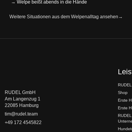
→ Welpe beißt abends in die Hände
Weitere Situationen aus dem Welpenalltag ansehen→
Lei
RUDEL.
RUDEL GmbH
Shop
Am Langenzug 1
Erste H
22085 Hamburg
Erste H
tim@rudel.team
RUDEL.
Untern
+49 172 4545822
Hundetr