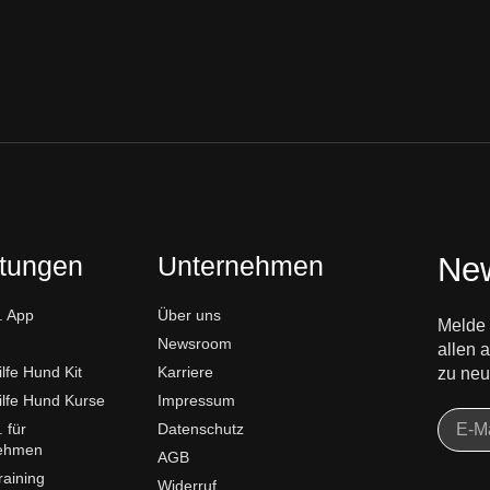
stungen
Unternehmen
New
 App
Über uns
Melde 
Newsroom
allen
ilfe Hund Kit
Karriere
zu neu
ilfe Hund Kurse
Impressum
 für
Datenschutz
ehmen
AGB
aining
Widerruf