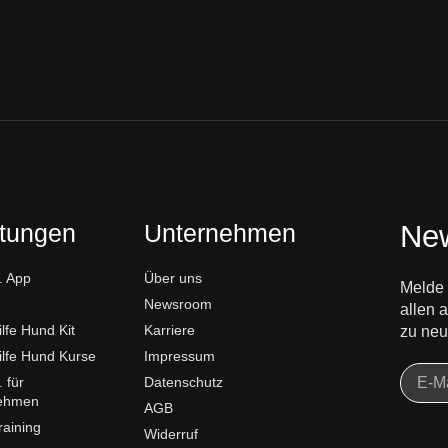
stungen
Unternehmen
New
 App
Über uns
Melde 
Newsroom
allen
ilfe Hund Kit
Karriere
zu neu
ilfe Hund Kurse
Impressum
 für
Datenschutz
ehmen
AGB
aining
Widerruf