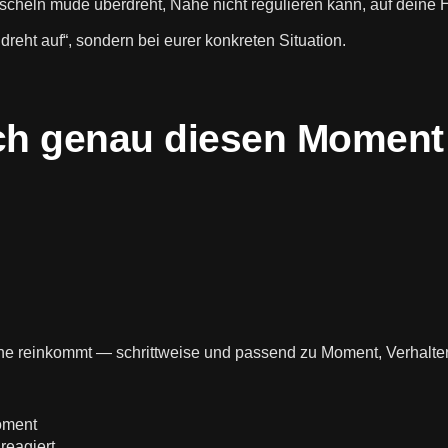
heln müde überdreht, Nähe nicht regulieren kann, auf deine Hä
reht auf“, sondern bei eurer konkreten Situation.
rch genau diesen Moment
Ruhe reinkommt — schrittweise und passend zu Moment, Verhalte
oment
reagiert