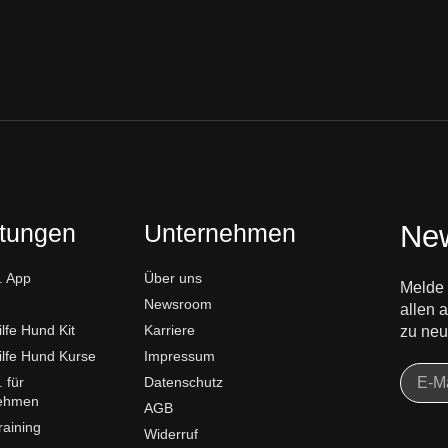
stungen
Unternehmen
New
 App
Über uns
Melde 
Newsroom
allen
ilfe Hund Kit
Karriere
zu neu
ilfe Hund Kurse
Impressum
 für
Datenschutz
ehmen
AGB
aining
Widerruf