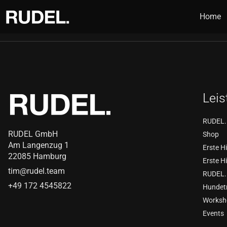
RUDEL. Magazi
Home
Lei
RUDEL.
RUDEL GmbH
Shop
Am Langenzug 1
Erste Hi
22085 Hamburg
Erste H
tim@rudel.team
RUDEL.
+49 172 4545822
Hundetr
Worksh
Events