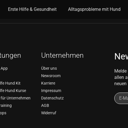
n
Erste Hilfe & Gesundheit
Alltagsprobleme mit Hund
stungen
Unternehmen
New
 App
Über uns
Melde 
Newsroom
allen 
lfe Hund Kit
Karriere
neuen 
ilfe Hund Kurse
Impressum
 für Unternehmen
Datenschutz
aining
AGB
ops
Widerruf