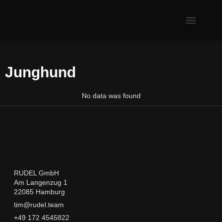
Erste Hilfe & Gesundh
Alltagsprobleme mit Hund
Welpe & neuer Hund
Junghund
No data was found
RUDEL GmbH
Am Langenzug 1
22085 Hamburg
tim@rudel.team
+49 172 4545822