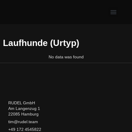
Erste Hilfe & Gesundh
Alltagsprobleme mit Hund
Welpe & neuer Hund
Laufhunde (Urtyp)
No data was found
RUDEL GmbH
Am Langenzug 1
22085 Hamburg
tim@rudel.team
+49 172 4545822