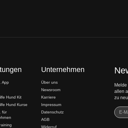
stungen
Unternehmen
New
 App
Über uns
Melde 
Newsroom
allen
ilfe Hund Kit
Karriere
zu neu
ilfe Hund Kurse
Impressum
 für
Datenschutz
ehmen
AGB
aining
Widerruf