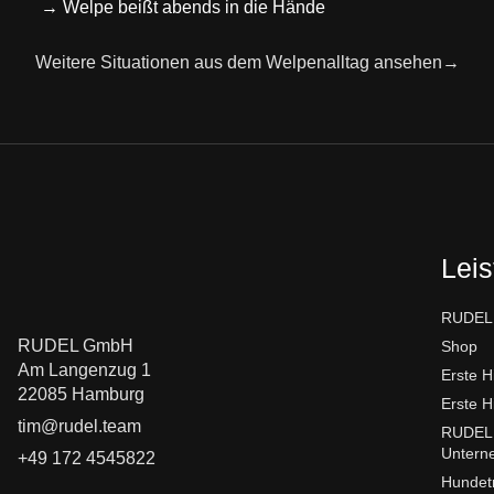
→ Welpe beißt abends in die Hände
Weitere Situationen aus dem Welpenalltag ansehen→
Lei
RUDEL.
RUDEL GmbH
Shop
Am Langenzug 1
Erste H
22085 Hamburg
Erste H
tim@rudel.team
RUDEL.
Untern
+49 172 4545822
Hundetr