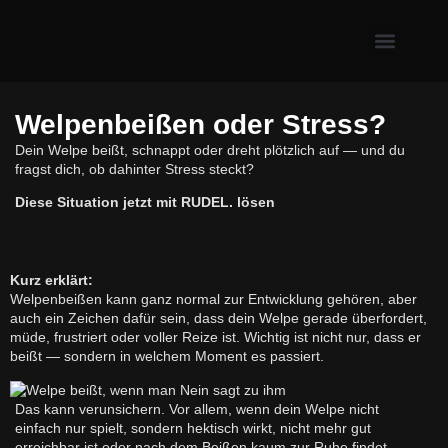
Erste Hilfe & Gesundh
Alltagsprobleme mit Hund
Welpe & neuer Hund
Welpenbeißen oder Stress?
Dein Welpe beißt, schnappt oder dreht plötzlich auf — und du
fragst dich, ob dahinter Stress steckt?
Diese Situation jetzt mit RUDEL. lösen
Kurz erklärt:
Welpenbeißen kann ganz normal zur Entwicklung gehören, aber
auch ein Zeichen dafür sein, dass dein Welpe gerade überfordert,
müde, frustriert oder voller Reize ist. Wichtig ist nicht nur, dass er
beißt — sondern in welchem Moment es passiert.
Das kann verunsichern. Vor allem, wenn dein Welpe nicht
einfach nur spielt, sondern hektisch wirkt, nicht mehr gut
erreichbar ist oder nach dem Beißen kaum zur Ruhe findet.