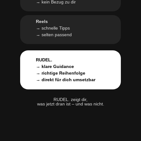
aus Rumänien,
Retriever
→ kein Bezug zu dir
Kurzhaar-
ca. 16 Wochen
Welpe, 12
Dackel, 10
Wochen
Wochen
Reels
→ schnelle Tipps
→ selten passend
RUDEL.
→ klare Guidance
→ richtige Reihenfolge
→ direkt für dich umsetzbar
RUDEL. zeigt dir,
was jetzt dran ist – und was nicht.